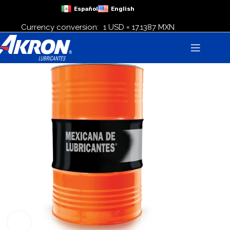
Español
English
Currency conversion:
1 USD = 17.1387 MXN
Click to enlarge