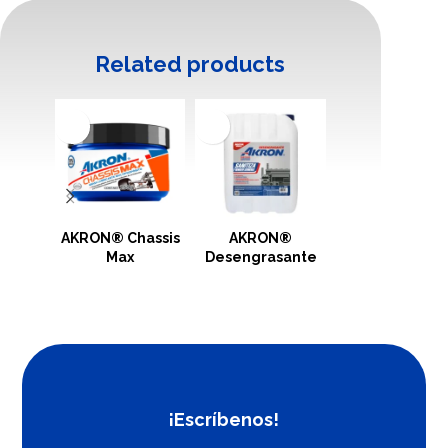
Related products
AKRON® Chassis
AKRON®
AKRON®
Max
Desengrasante
FIELDSPRAY 9
¡Escríbenos!