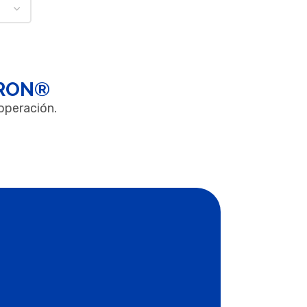
AKRON®
 operación.