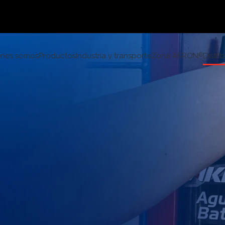
énes somos
Productos
Industria y transporte
Zona AKRON
Distri
®