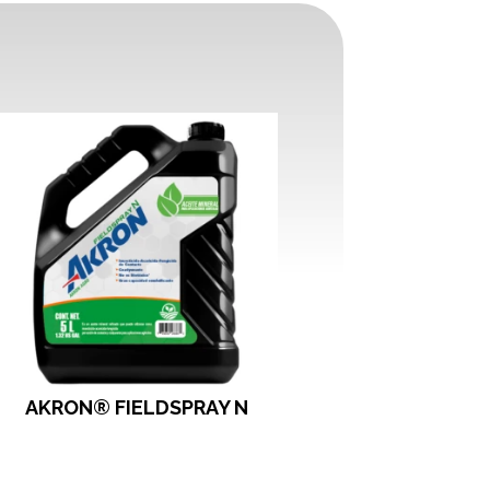
AKRON® FIELDSPRAY N
AKRON® Limpia
Inyectore