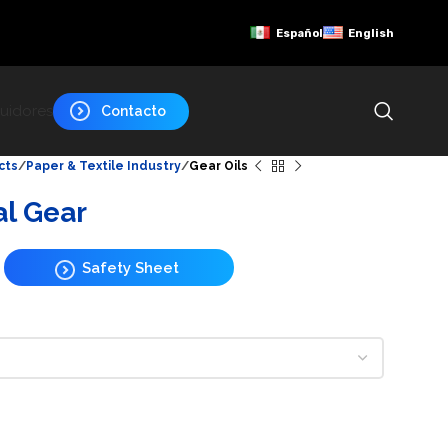
Español
English
buidores
Contacto
cts
Paper & Textile Industry
Gear Oils
l Gear
Safety Sheet