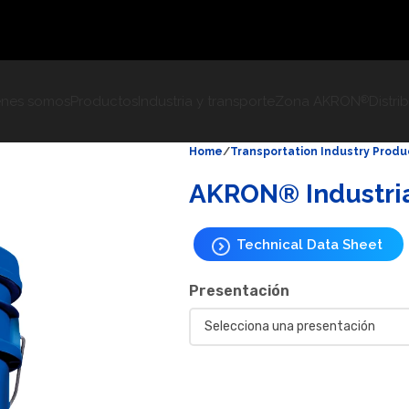
énes somos
Productos
Industria y transporte
Zona AKRON
Distri
®
Home
Transportation Industry Produ
AKRON® Industria
Technical Data Sheet
Presentación