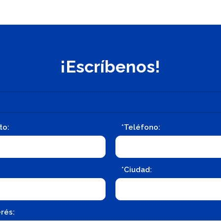
¡Escríbenos!
to:
*Teléfono:
*Ciudad:
rés: