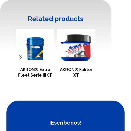
Related products
AKRON® Extra
AKRON® Faktor
AKRON®
Fleet Serie III CF
XT
FIELDSPRAY 9
¡Escríbenos!