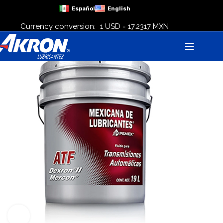
Español
English
Currency conversion:
1 USD = 17.2317 MXN
Click to enlarge