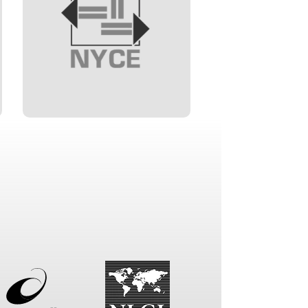
que asegura que los productos
que indica que 
cumplen con normas de
mantiene viscos
seguridad y calidad específicas
y que cumple con
para el mercado, común
de rendimiento
en sectores tecnológico y
del instituto 
eléctrico.
estadounid