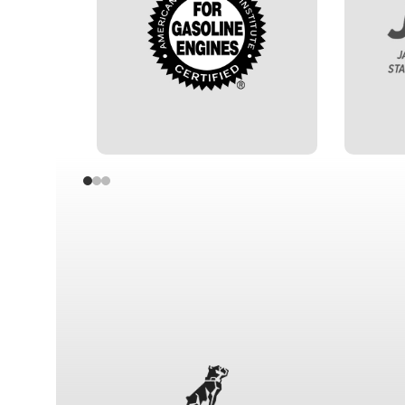
que el aceite cumple con
de Es
estándares de rendimiento
(JAS
y protección para motores
opt
de gasolina, adecuado
en 
para automóviles y
Incl
motocicletas.
seg