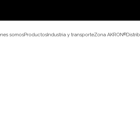
énes somos
Productos
Industria y transporte
Zona AKRON
Distri
®