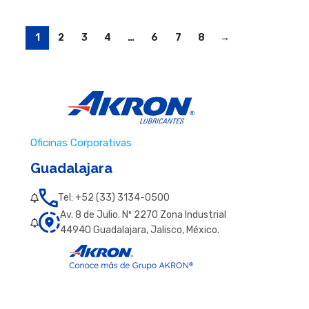
1
2
3
4
…
6
7
8
→
Oficinas Corporativas
Guadalajara
Tel: +52 (33) 3134-0500
Av. 8 de Julio. Nº 2270 Zona Industrial
44940 Guadalajara, Jalisco, México.