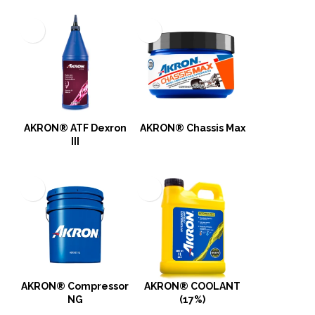
AKRON® ATF Dexron
AKRON® Chassis Max
III
AKRON® Compressor
AKRON® COOLANT
NG
(17%)