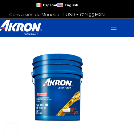
Español
English
Conversión de Moneda:
1 USD = 17.2195 MXN
Click para agrandar