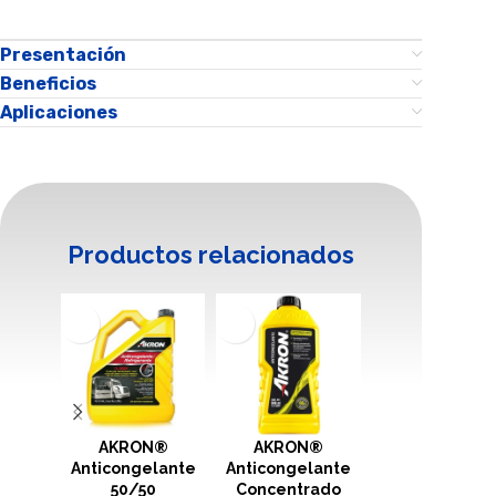
Presentación
Beneficios
Aplicaciones
Productos relacionados
AKRON®
AKRON®
AKRON®
Anticongelante
Anticongelante
Anticongelan
50/50
Concentrado
Listo para Usa