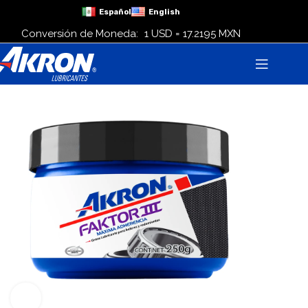
Español
English
Conversión de Moneda:
1 USD = 17.2195 MXN
Click para agrandar