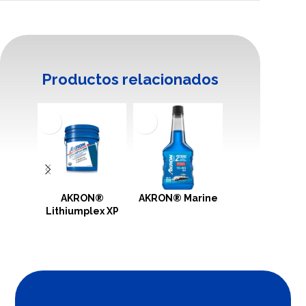
Productos relacionados
AKRON®
AKRON® Marine
AKRON®
Lithiumplex XP
Motorcycle 2
tiempos