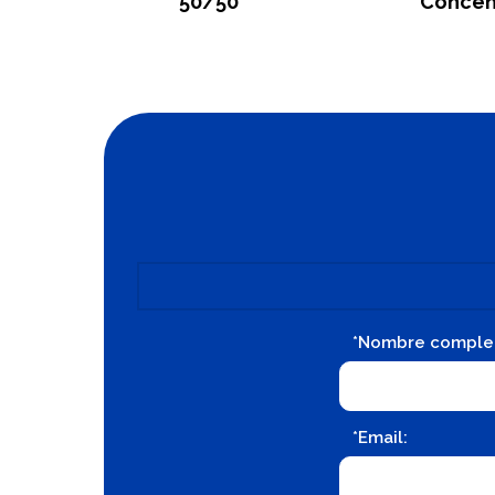
50/50
Concen
*Nombre comple
*Email: