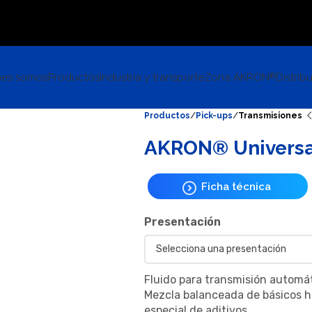
nes somos
Productos
Industria y transporte
Zona AKRON
Distrib
®
Productos
Pick-ups
Transmisiones
AKRON® Universa
Ficha técnica
Presentación
Fluido para transmisión automát
Mezcla balanceada de básicos h
especial de aditivos.