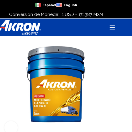
Español
English
Conversión de Moneda:
1 USD = 17.1387 MXN
Click para agrandar