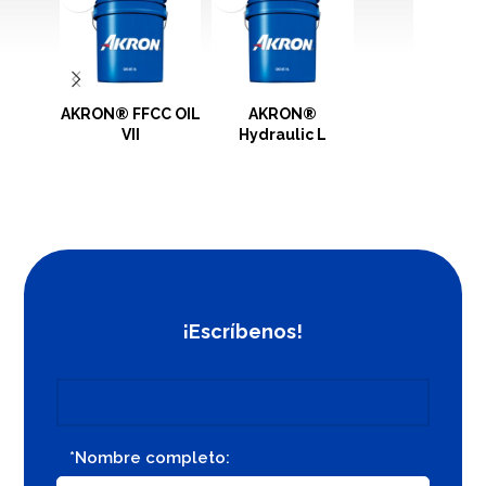
AKRON® FFCC OIL
AKRON®
AKRON®
VII
Hydraulic L
Transformer Oil
¡Escríbenos!
*Nombre completo: