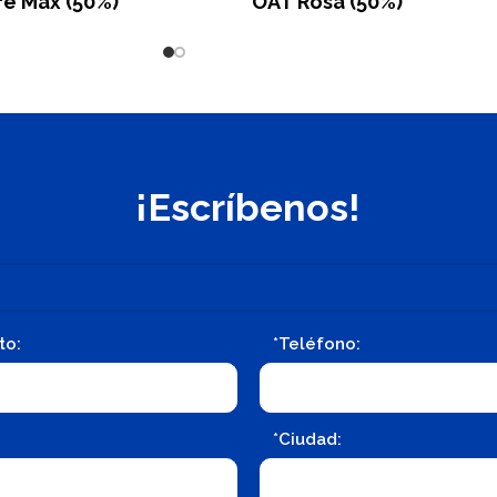
fe Max (50%)
OAT Rosa (50%)
¡Escríbenos!
to:
*Teléfono:
*Ciudad: