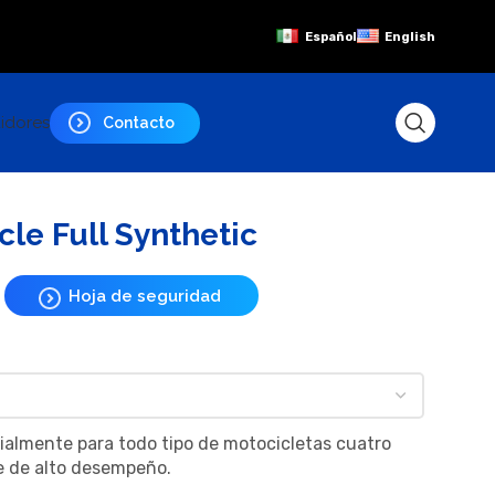
Español
English
uidores
Contacto
e Full Synthetic
Hoja de seguridad
ialmente para todo tipo de motocicletas cuatro
e de alto desempeño.