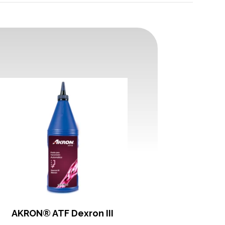
AKRON® ATF Dexron III
AKRON® Líqu