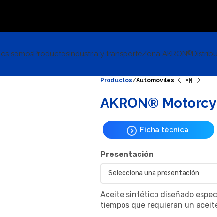
nes somos
Productos
Industria y transporte
Zona AKRON
Distrib
®
Productos
Automóviles
AKRON® Motorcycl
Ficha técnica
Presentación
Aceite sintético diseñado espec
tiempos que requieran un aceit