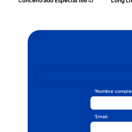
Concentrado Especial (66%)
Long Li
*Nombre comple
*Email: