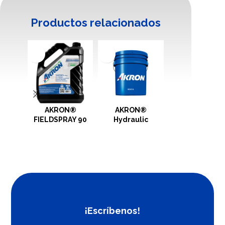
Productos relacionados
AKRON®
AKRON®
AKRON® Ópti
FIELDSPRAY 90
Hydraulic
Presión CF-4
¡Escríbenos!