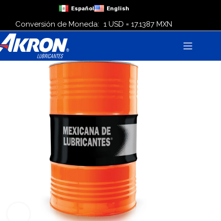
Español
English
Conversión de Moneda:
1 USD = 17.1387 MXN
Click para agrandar