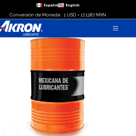
Español
English
Conversión de Moneda:
1 USD = 17.1387 MXN
Click para agrandar